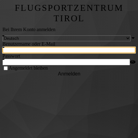
FLUGSPORTZENTRUM
TIROL
Bei Ihrem Konto anmelden
Benutzername oder E-Mail
Passwort
Angemeldet bleiben
Anmelden