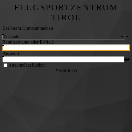
FLUGSPORTZENTRUM
TIROL
Bei Ihrem Konto anmelden
Benutzername oder E-Mail
Passwort
Angemeldet bleiben
Anmelden