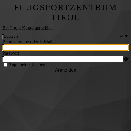
FLUGSPORTZENTRUM
TIROL
Bei Ihrem Konto anmelden
Benutzername oder E-Mail
Passwort
Angemeldet bleiben
Anmelden